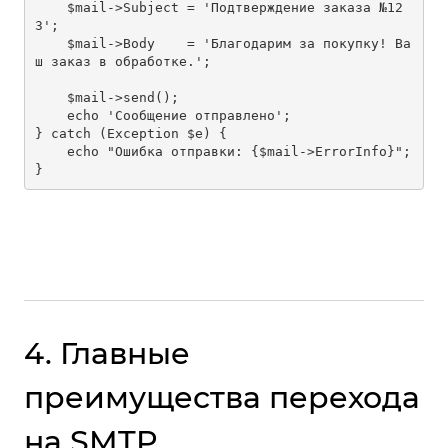
    $mail->Subject = 'Подтверждение заказа №12
3';

    $mail->Body    = 'Благодарим за покупку! Ва
ш заказ в обработке.';

    $mail->send();

    echo 'Сообщение отправлено';

} catch (Exception $e) {

    echo "Ошибка отправки: {$mail->ErrorInfo}";

4. Главные
преимущества перехода
на SMTP