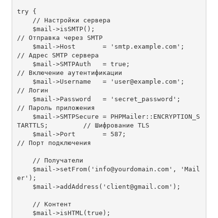
try {

    // Настройки сервера

    $mail->isSMTP();                                            
// Отправка через SMTP

    $mail->Host       = 'smtp.example.com';                     
// Адрес SMTP сервера

    $mail->SMTPAuth   = true;                                   
// Включение аутентификации

    $mail->Username   = 'user@example.com';                     
// Логин

    $mail->Password   = 'secret_password';                      
// Пароль приложения

    $mail->SMTPSecure = PHPMailer::ENCRYPTION_S
TARTTLS;         // Шифрование TLS

    $mail->Port       = 587;                                    
// Порт подключения

    // Получатели

    $mail->setFrom('info@yourdomain.com', 'Mail
er');

    $mail->addAddress('client@gmail.com');

    // Контент

    $mail->isHTML(true);
