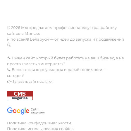
Работа по часам
Вопрос-ответ
Акции 🔥
Дизайн, графика
Лицензии и сертификаты
CRM
Вакансии
© 2026 Мы предлагаем профессиональную разработку
сайтов в Минске
и по всей 🌐 Беларуси — от идеи до запуска и продвижения
👇.
🔧 Нужен сайт, который будет работать на ваш бизнес, а не
просто «висеть в интернете»?
📞 Бесплатная консультация и расчёт стоимости —
сегодня!
👉
Заказать сайт под ключ
Политика конфиденциальности
Политика использования cookies