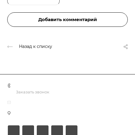
Добавить комментарий
Назад к списку
+375 44 767 92 77
Заказать звонок
info@bk-media.by
г. Минск, пр-т Партизанский, д. 178, пом. 307