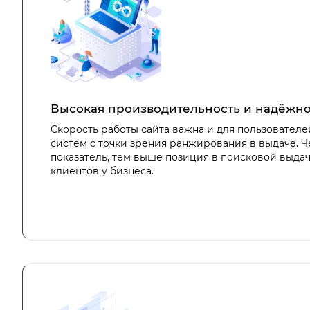
Высокая производительность и надёжно
Скорость работы сайта важна и для пользователе
систем с точки зрения ранжирования в выдаче. 
показатель, тем выше позиция в поисковой выда
клиентов у бизнеса.
Сайты на «Битриксе» отлично справляются в бол
посетителей, не снижая производительность.
Разработчики регулярно проводят нагрузочные т
результаты которых показывают, например, что са
оперативность отклика, обрабатывая более 700 з
каталоге с 1 800 000 наименованиями.