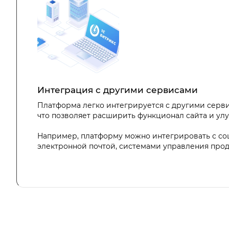
Интеграция с другими сервисами
Платформа легко интегрируется с другими серв
что позволяет расширить функционал сайта и улу
Например, платформу можно интегрировать с со
электронной почтой, системами управления про
сервисами, что повышает эффективность и резуль
«родство» с 1С дает возможность в режиме реал
передавать информацию о товарах, заказах и пок
сайтом и системой учета 1С.