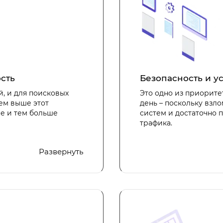
сть
Безопасность и у
й, и для поисковых
Это одно из приорите
Чем выше этот
день – поскольку взл
че и тем больше
систем и достаточно 
трафика.
ьшим потоком
В 1С-Битрикс встроен
Развернуть
ее называют сами раз
сайту и антивирус, 
естирования,
разработчика платфо
йт сохраняет
апросов в секунду при