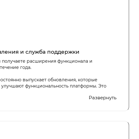
вления и служба поддержки
ы получаете расширения функционала и
течение года.
остоянно выпускает обновления, которые
 улучшают функциональность платформы. Это
лям иметь доступ к новейшим инструментам и
Развернуть
асности.
» предоставляет круглосуточную техническую
клиентов, что делает процесс создания и
олее удобным и эффективным.