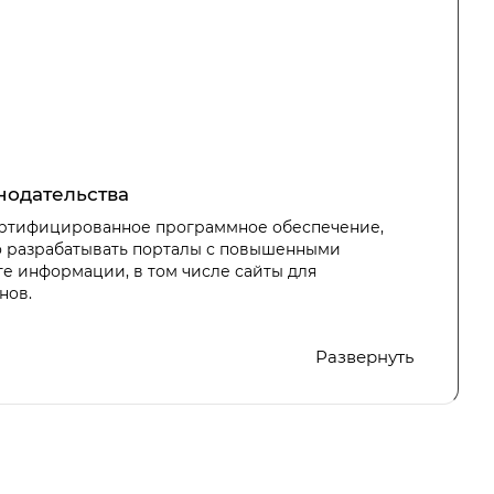
нодательства
сертифицированное программное обеспечение,
о разрабатывать порталы с повышенными
е информации, в том числе сайты для
нов.
ольшой опыт создания сайтов, открытых и
Развернуть
для государственных организаций.