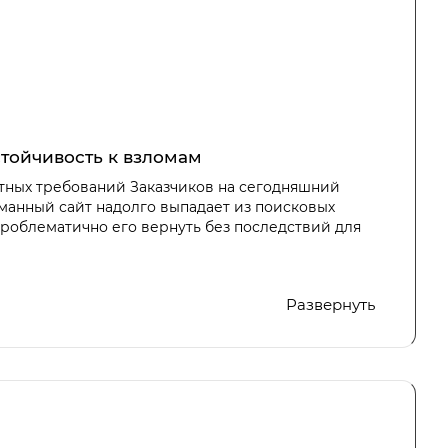
стойчивость к взломам
тных требований Заказчиков на сегодняшний
оманный сайт надолго выпадает из поисковых
проблематично его вернуть без последствий для
а комплексная система «проактивной» защиты, так
Развернуть
работчики. Это сканер, анализирующий запросы к
которые активно поддерживаются программистами
рмы и периодически обновляются и развиваются.