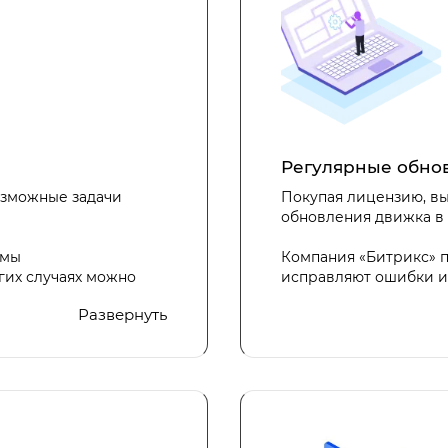
Регулярные обно
зможные задачи
Покупая лицензию, в
обновления движка в 
емы
Компания «Битрикс» п
гих случаях можно
исправляют ошибки и
ь часть функций
позволяет пользовате
Развернуть
в области cms,
защиты от угроз безоп
Кроме того, «Битрикс
Битрикс
поддержку для своих 
управления сайтом б