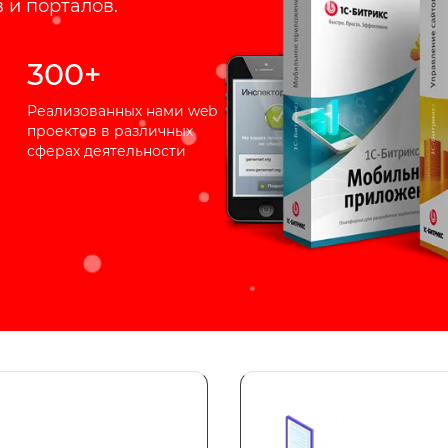
 и порталов.
300+
Реализованных нами web
проектов в различных
сферах деятельности