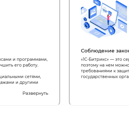
Соблюдение зако
исами и программами,
«1С-Битрикс» — это 
чшить его работу.
поэтому на нем можн
требованиями к защит
циальными сетями,
государственных орга
дажами и другими
тативность сайта, а
Наша команда имеем б
Развернуть
ьного времени
внутренних порталов 
упателях между