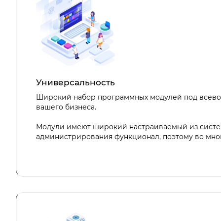
Универсальность
Широкий набор программных модулей под всево
вашего бизнеса.
Модули имеют широкий настраиваемый из сист
администрирования функционал, поэтому во мно
избежать работы с программистом и активироват
самостоятельно, разумеется при базовых знаниях 
сайтостроения, html.
Админка — это одна из самых сильных сторон 1С-