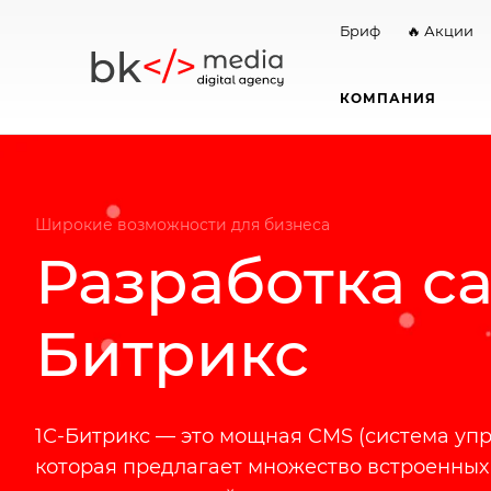
Бриф
🔥 Акции
КОМПАНИЯ
Широкие возможности для бизнеса
Разработка са
Битрикс
1С-Битрикс — это мощная CMS (система упр
которая предлагает множество встроенных