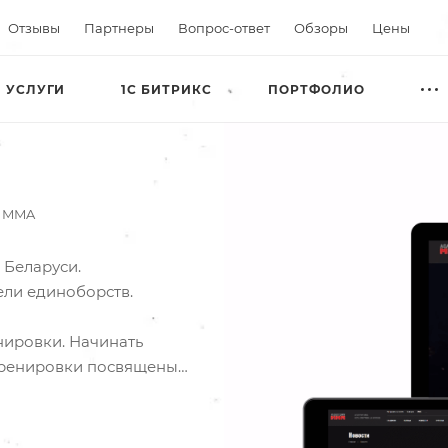
Отзывы
Партнеры
Вопрос-ответ
Обзоры
Цены
УСЛУГИ
1С БИТРИКС
ПОРТФОЛИО
 MMA
Беларуси.
ели единоборств.
нировки. Начинать
 тренировки посвящены
 форме, без ударов в
фицированные тренеры и