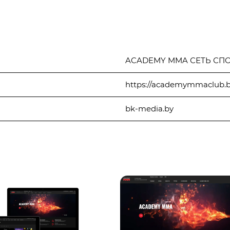
ACADEMY MMA СЕТЬ СП
https://academymmaclub.b
bk-media.by