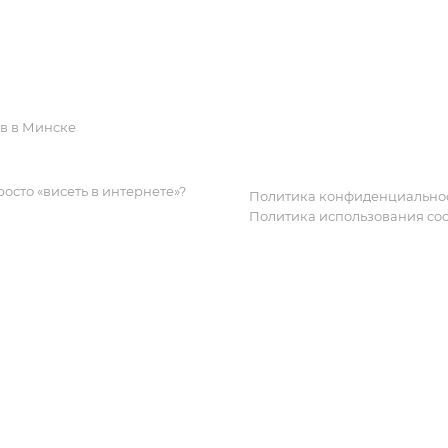
Реквизиты
Дизайн, график
Вопрос-ответ
CRM
Лицензии и сертификаты
Вакансии
ов в Минске
росто «висеть в интернете»?
Политика конфиденциально
Политика использования coo