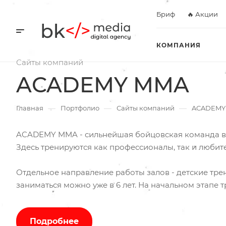
Бриф
🔥 Акции
КОМПАНИЯ
Сайты компаний
ACADEMY MMA
—
—
—
Главная
Портфолио
Сайты компаний
ACADEMY
ACADEMY MMA - сильнейшая бойцовская команда в 
Здесь тренируются как профессионалы, так и любит
Отдельное направление работы залов - детские тре
заниматься можно уже в 6 лет. На начальном этапе
работе над общефизической подготовкой в игровой
голову, безопасность ребенка обеспечивают квали
Подробнее
специальная защитная экипировка.