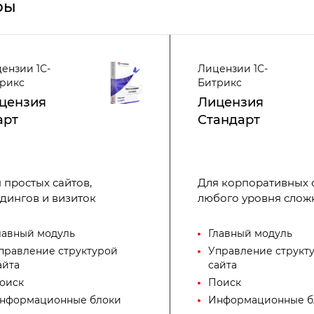
фы
ензии 1С-
Лицензии 1С-
рикс
Битрикс
цензия
Лицензия
арт
Стандарт
 простых сайтов,
Для корпоративных 
дингов и визиток
любого уровня слож
лавный модуль
Главный модуль
правление структурой
Управление структ
айта
сайта
оиск
Поиск
нформационные блоки
Информационные б