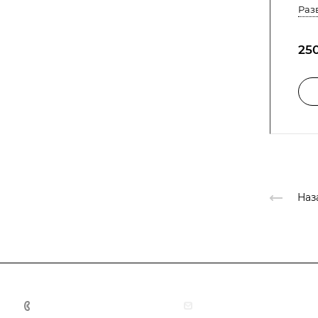
Раз
25
Наз
+375 44 767 92 77
info@bk-media.by