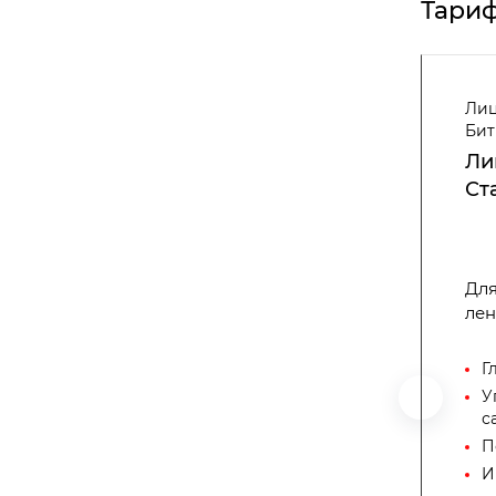
Тари
Лиц
Бит
Ли
Ст
Для
лен
Г
У
с
П
И