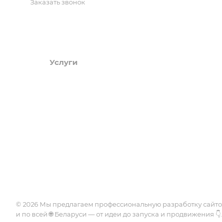
Заказать звонок
Услуги
Портфолио
Разработка сайтов 1С-Битрикс
Сайты компаний
Битрикс24
Интернет магази
Техническая поддержка
Landing Page
Лечение и защита сайта от
Food
вирусов
Госорганы
Интеграции
Безопасность
© 2026 Мы предлагаем профессиональную разработку сайт
и по всей 🌐 Беларуси — от идеи до запуска и продвижения 👇.