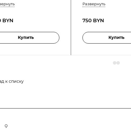
вернуть
Развернуть
0 BYN
750 BYN
Купить
Купить
ад к списку
г. Минск, пр-т Партизанский, д. 178, пом. 307