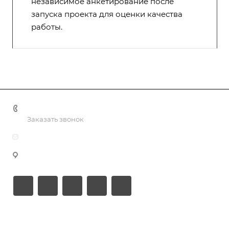
независимое анкетирование после
запуска проекта для оценки качества
работы.
+375 44 767 92 77
Заказать звонок
info@bk-media.by
г. Минск, пр-т Партизанский, д. 178, пом. 307
Услуги