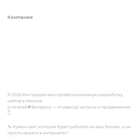
Портфолио
Разработка сайтов 1С-Битрикс
Битрикс24
Компания
Сайты компаний
Техническая поддержка
Интернет магазин
Цены
О компании
Лечение и защита сайта от вирусов
Landing Page
История
Контакты
Интеграции
Разработка сайтов
Food
Партнеры
Безопасность
Дополнительные услуги
Отзывы
Госорганы
Отзывы
Хостинг
Реквизиты
Реквизиты
Работа по часам
Вопрос-ответ
Акции 🔥
Дизайн, графика
Лицензии и сертификаты
CRM
Вакансии
© 2026 Мы предлагаем профессиональную разработку
сайтов в Минске
и по всей 🌐 Беларуси — от идеи до запуска и продвижения
👇.
🔧 Нужен сайт, который будет работать на ваш бизнес, а не
просто «висеть в интернете»?