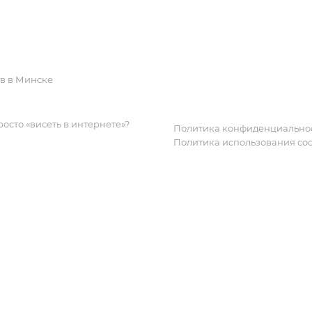
Реквизиты
Дизайн, график
Вопрос-ответ
CRM
Лицензии и сертификаты
Вакансии
ов в Минске
росто «висеть в интернете»?
Политика конфиденциально
Политика использования coo