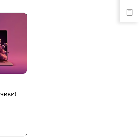
,
чики!