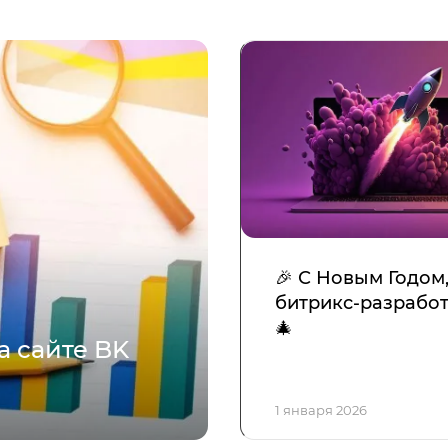
🎉 С Новым Годом
битрикс-разработ
🎄
а сайте BK
1 января 2026