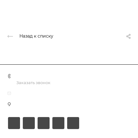
Назад к списку
+375 44 767 92 77
Заказать звонок
info@bk-media.by
г. Минск, пр-т Партизанский, д. 178, пом. 307